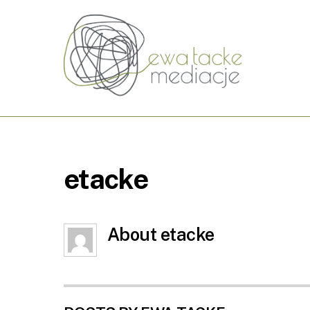
Skip
to
content
etacke
About
etacke